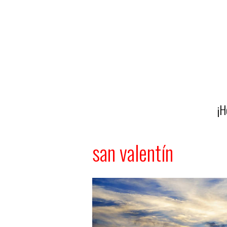
¡H
san valentín