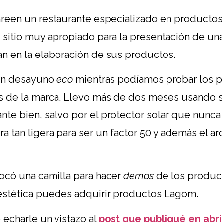
Green un restaurante especializado en product
 sitio muy apropiado para la presentación de u
an en la elaboración de sus productos.
 un desayuno
eco
mientras podíamos probar los p
es de la marca. Llevo más de dos meses usando 
nte bien, salvo por el protector solar que nunca
 tan ligera para ser un factor 50 y además el a
locó una camilla para hacer
demos
de los produc
 estética puedes adquirir productos Lagom.
e echarle un vistazo al
post que publiqué en abr