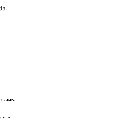
da.
xclusivo
as que