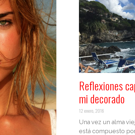
Reflexiones cap
mi decorado
12 enero, 2016
Una vez un alma vie
está compuesto po