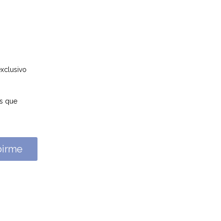
xclusivo
as que
birme