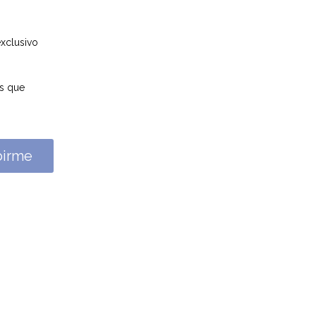
xclusivo
as que
birme