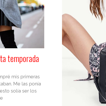
sta temporada
mpré mis primeras
taban. Me las ponía
sto solía ser los
re