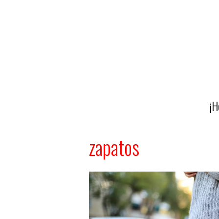
¡H
zapatos