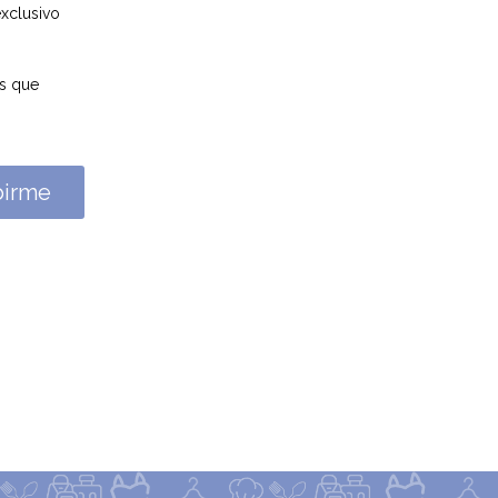
xclusivo
as que
birme